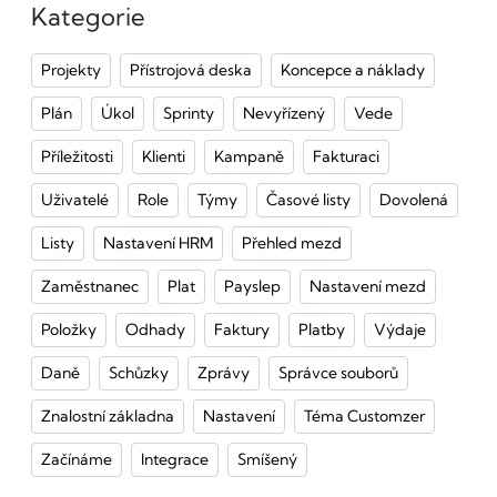
Kategorie
Projekty
Přístrojová deska
Koncepce a náklady
Plán
Úkol
Sprinty
Nevyřízený
Vede
Příležitosti
Klienti
Kampaně
Fakturaci
Uživatelé
Role
Týmy
Časové listy
Dovolená
Listy
Nastavení HRM
Přehled mezd
Zaměstnanec
Plat
Payslep
Nastavení mezd
Položky
Odhady
Faktury
Platby
Výdaje
Daně
Schůzky
Zprávy
Správce souborů
Znalostní základna
Nastavení
Téma Customzer
Začínáme
Integrace
Smíšený