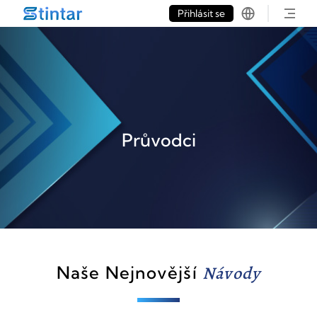
put google tag in file
Přihlásit se
Průvodci
Naše Nejnovější
Návody