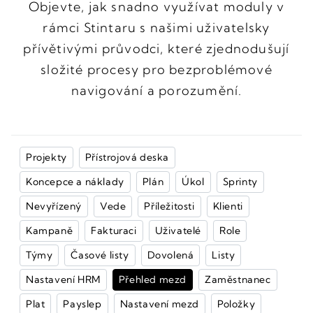
Objevte, jak snadno využívat moduly v
rámci Stintaru s našimi uživatelsky
přívětivými průvodci, které zjednodušují
složité procesy pro bezproblémové
navigování a porozumění.
Projekty
Přístrojová deska
Koncepce a náklady
Plán
Úkol
Sprinty
Nevyřízený
Vede
Příležitosti
Klienti
Kampaně
Fakturaci
Uživatelé
Role
Týmy
Časové listy
Dovolená
Listy
Nastavení HRM
Přehled mezd
Zaměstnanec
Plat
Payslep
Nastavení mezd
Položky