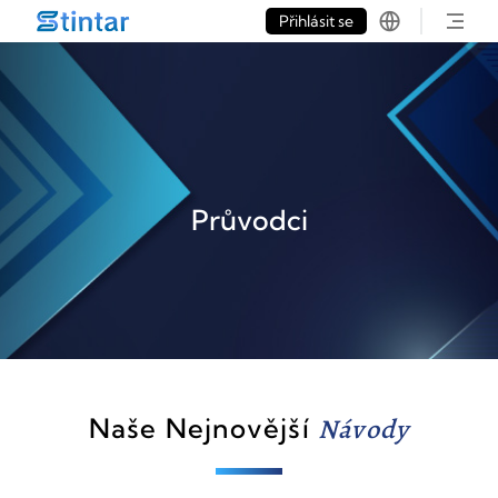
put google tag in file
Přihlásit se
Průvodci
Naše Nejnovější
Návody