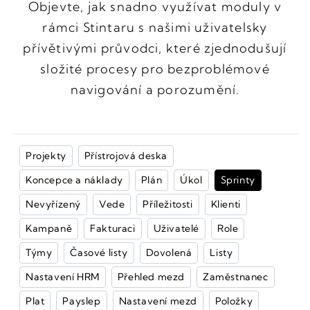
Objevte, jak snadno využívat moduly v
rámci Stintaru s našimi uživatelsky
přívětivými průvodci, které zjednodušují
složité procesy pro bezproblémové
navigování a porozumění.
Projekty
Přístrojová deska
Koncepce a náklady
Plán
Úkol
Sprinty
Nevyřízený
Vede
Příležitosti
Klienti
Kampaně
Fakturaci
Uživatelé
Role
Týmy
Časové listy
Dovolená
Listy
Nastavení HRM
Přehled mezd
Zaměstnanec
Plat
Payslep
Nastavení mezd
Položky