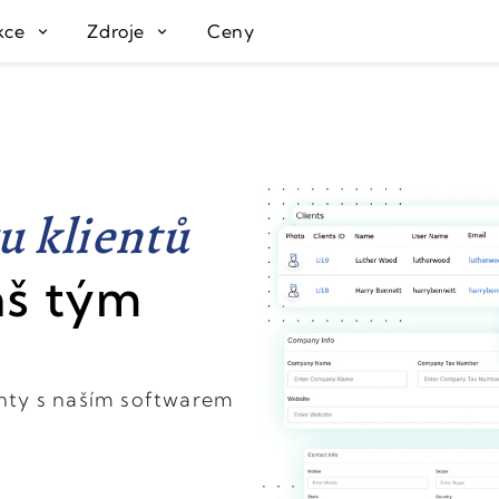
kce
Zdroje
Ceny
u klientů
áš tým
ienty s naším softwarem