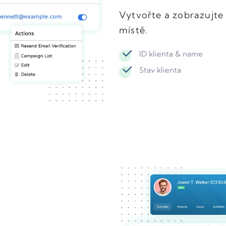
Vytvořte a zobrazujte
místě.
ID klienta & name
Stav klienta