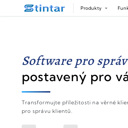
put google tag in file
Produkty
Fun
Software pro správ
postavený pro v
Transformujte příležitosti na věrné kl
pro správu klientů.