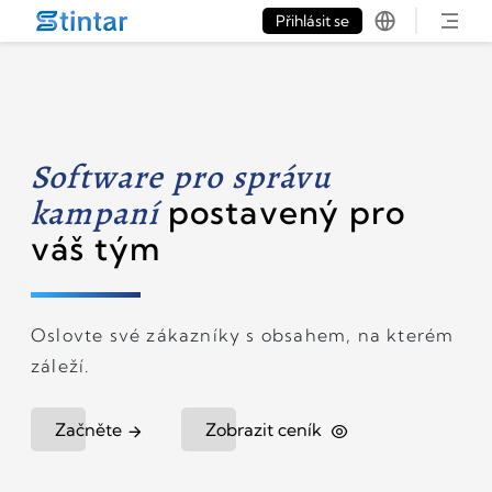
put google tag in file
Přihlásit se
Software pro správu
kampaní
postavený pro
váš tým
Oslovte své zákazníky s obsahem, na kterém
záleží.
Začněte
Zobrazit ceník