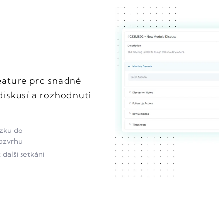
Feature pro snadné
diskusí a rozhodnutí
ůzku do
ozvrhu
další setkání