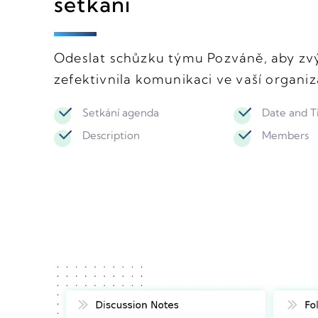
setkání
Odeslat schůzku týmu Pozváně, aby zvýš
zefektivnila komunikaci ve vaší organiz
Setkání agenda
Date and 
Description
Members