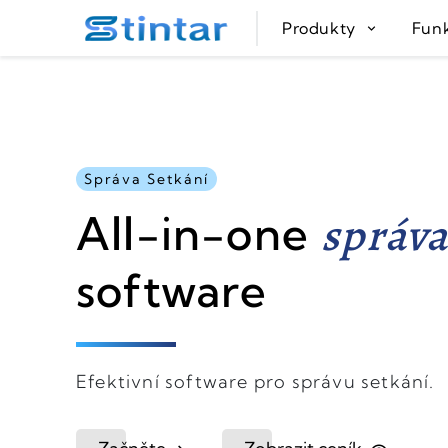
put google tag in file
Produkty
Fun
Správa Setkání
správa
All-in-one
software
Efektivní software pro správu setkání.