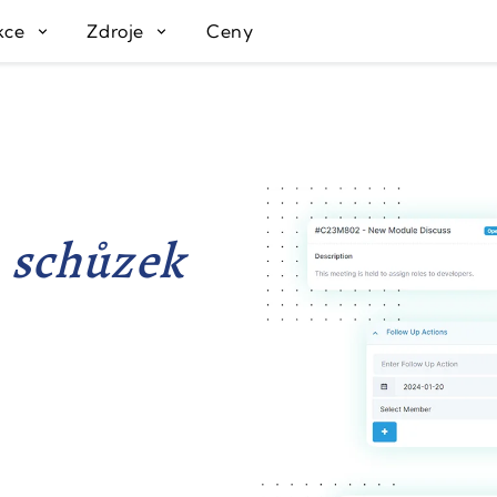
kce
Zdroje
Ceny
 schůzek