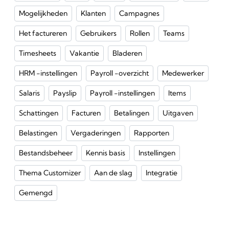
Mogelijkheden
Klanten
Campagnes
Het factureren
Gebruikers
Rollen
Teams
Timesheets
Vakantie
Bladeren
HRM -instellingen
Payroll -overzicht
Medewerker
Salaris
Payslip
Payroll -instellingen
Items
Schattingen
Facturen
Betalingen
Uitgaven
Belastingen
Vergaderingen
Rapporten
Bestandsbeheer
Kennis basis
Instellingen
Thema Customizer
Aan de slag
Integratie
Gemengd