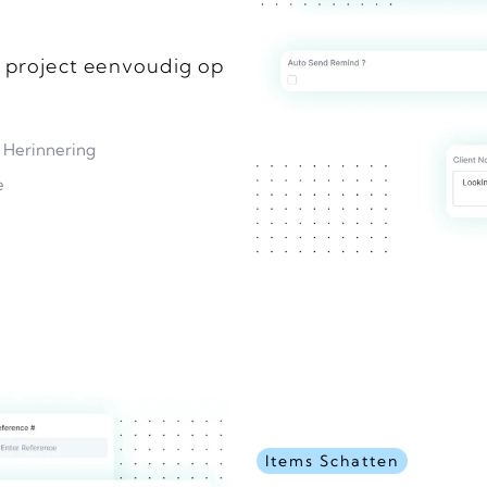
 project eenvoudig op
 Herinnering
e
Items Schatten