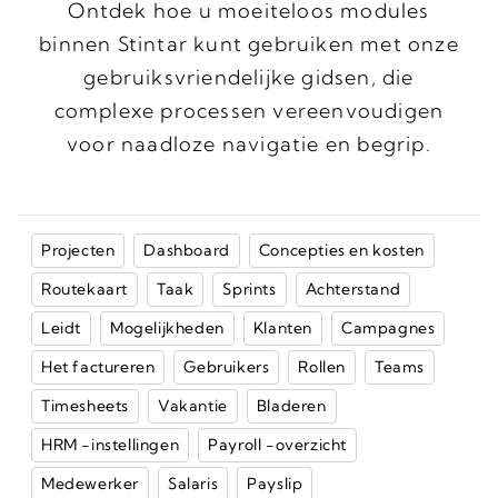
Ontdek hoe u moeiteloos modules
binnen Stintar kunt gebruiken met onze
gebruiksvriendelijke gidsen, die
complexe processen vereenvoudigen
voor naadloze navigatie en begrip.
Projecten
Dashboard
Concepties en kosten
Routekaart
Taak
Sprints
Achterstand
Leidt
Mogelijkheden
Klanten
Campagnes
Het factureren
Gebruikers
Rollen
Teams
Timesheets
Vakantie
Bladeren
HRM -instellingen
Payroll -overzicht
Medewerker
Salaris
Payslip