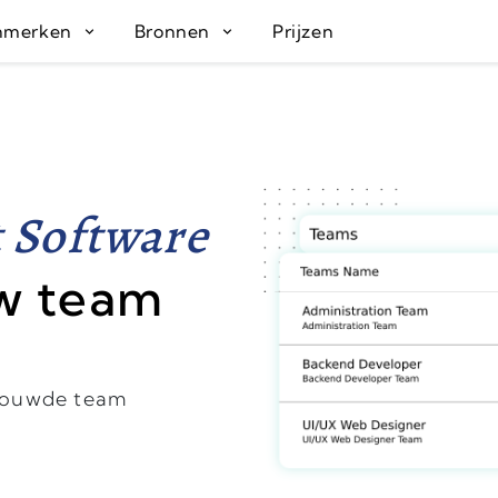
nmerken
Bronnen
Prijzen
 Software
w team
bouwde team