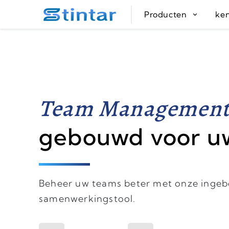
put google tag in file
Producten
ke
Team Management
gebouwd voor u
Beheer uw teams beter met onze inge
samenwerkingstool.