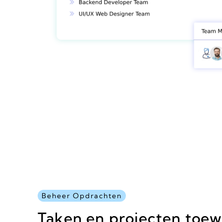
Beheer Opdrachten
Taken en projecten toew