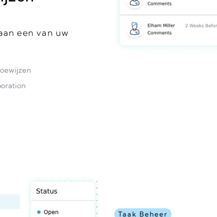
 aan een van uw
toewijzen
boration
Taak Beheer