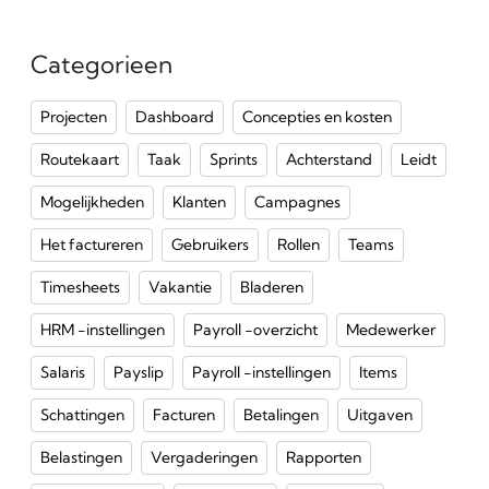
Categorieen
Projecten
Dashboard
Concepties en kosten
Routekaart
Taak
Sprints
Achterstand
Leidt
Mogelijkheden
Klanten
Campagnes
Het factureren
Gebruikers
Rollen
Teams
Timesheets
Vakantie
Bladeren
HRM -instellingen
Payroll -overzicht
Medewerker
Salaris
Payslip
Payroll -instellingen
Items
Schattingen
Facturen
Betalingen
Uitgaven
Belastingen
Vergaderingen
Rapporten