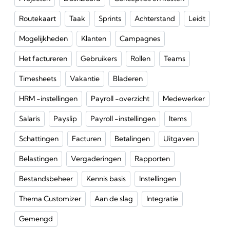
Routekaart
Taak
Sprints
Achterstand
Leidt
Mogelijkheden
Klanten
Campagnes
Het factureren
Gebruikers
Rollen
Teams
Timesheets
Vakantie
Bladeren
HRM -instellingen
Payroll -overzicht
Medewerker
Salaris
Payslip
Payroll -instellingen
Items
Schattingen
Facturen
Betalingen
Uitgaven
Belastingen
Vergaderingen
Rapporten
Bestandsbeheer
Kennis basis
Instellingen
Thema Customizer
Aan de slag
Integratie
Gemengd