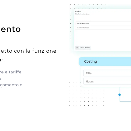
mento
getto con la funzione
r.
e e tariffe
a
agamento e