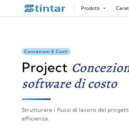
put google tag in file
Prodotti
Carat
Concezioni E Costi
Concezion
Project
software di costo
Strutturare i flussi di lavoro del proge
efficienza.