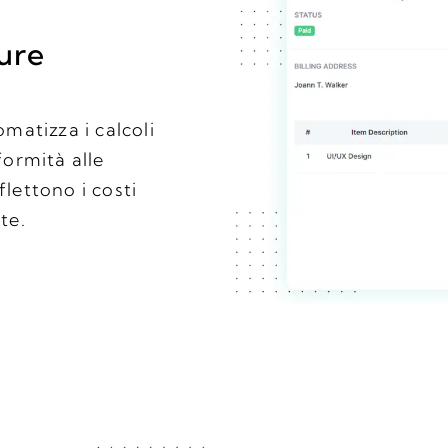
ture
omatizza i calcoli
formità alle
flettono i costi
te.