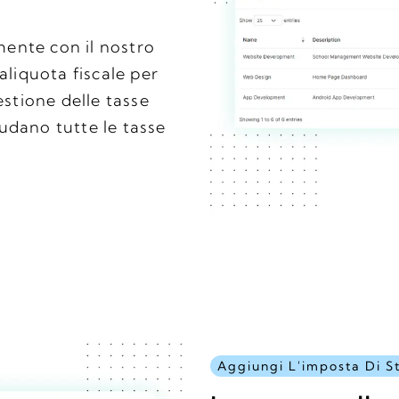
amente con il nostro
aliquota fiscale per
estione delle tasse
cludano tutte le tasse
Aggiungi L'imposta Di S