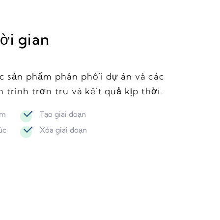
ời gian
ác sản phẩm phân phối dự án và các
 trình trơn tru và kết quả kịp thời.
ồm
Tạo giai đoạn
úc
Xóa giai đoạn