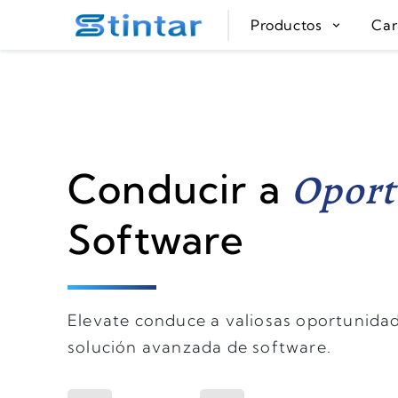
put google tag in file
Productos
Car
Oport
Conducir a
Software
Elevate conduce a valiosas oportunida
solución avanzada de software.