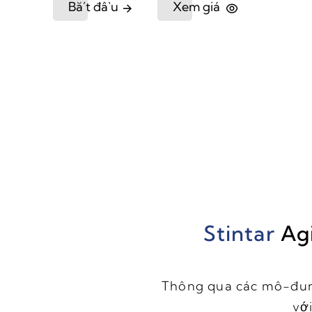
Bắt đầu
Xem giá
Stintar
Ag
Thông qua các mô-đun t
vớ