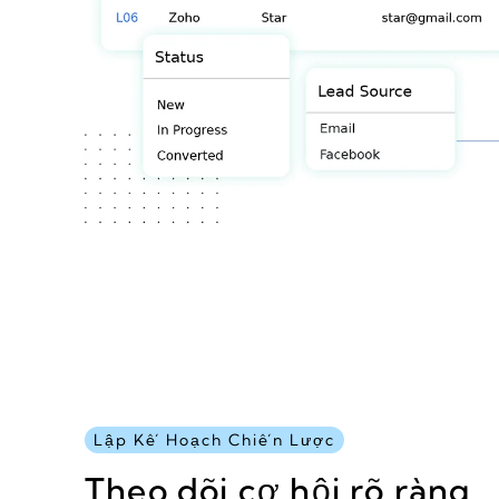
Lập Kế Hoạch Chiến Lược
Theo dõi cơ hội rõ ràng