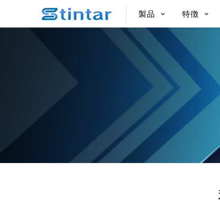
put google tag in file
製品
特徴