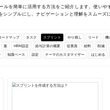
モジュールを簡単に活用する方法をご紹介します。使い
をシンプルにし、ナビゲーションと理解をスムーズ
ロードマップ
タスク
スプリント
やり残し
リード
機
葉
HRM設定
給与計算の概要
従業員
給料
削減
ー
知識ベース
設定
テーマのカスタマイザー
はじめる