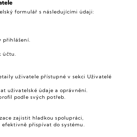
atele
elský formulář s následujícími údaji:
 přihlášení.
 účtu.
ily uživatele přístupné v sekci Uživatelé 
t uživatelské údaje a oprávnění. 
profil podle svých potřeb.
ce zajistit hladkou spolupráci, 
 efektivně přispívat do systému.