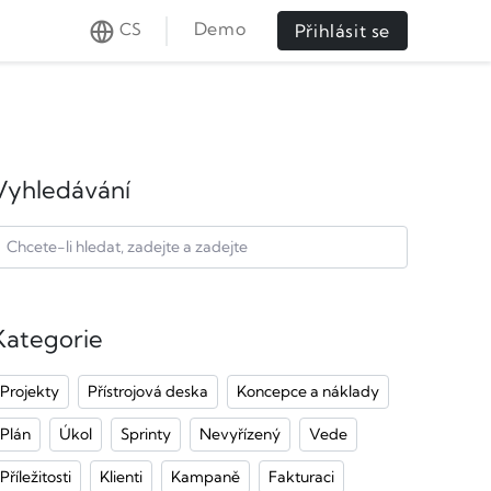
Demo
CS
Přihlásit se
Vyhledávání
Kategorie
Projekty
Přístrojová deska
Koncepce a náklady
Plán
Úkol
Sprinty
Nevyřízený
Vede
Příležitosti
Klienti
Kampaně
Fakturaci