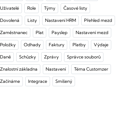
Uživatelé
Role
Týmy
Časové listy
Dovolená
Listy
Nastavení HRM
Přehled mezd
Zaměstnanec
Plat
Payslep
Nastavení mezd
Položky
Odhady
Faktury
Platby
Výdaje
Daně
Schůzky
Zprávy
Správce souborů
Znalostní základna
Nastavení
Téma Customzer
Začínáme
Integrace
Smíšený