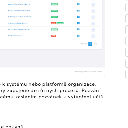
up k systému nebo platformě organizace, 
y zapojené do různých procesů. Pozvání 
ystému zasláním pozvánek k vytvoření účtů 
dle pokynů