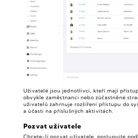
Uživatelé jsou jednotlivci, kteří mají příst
obvykle zaměstnanci nebo zúčastněné stran
uživatelů zahrnuje rozšíření přístupu do s
a účasti na příslušných aktivitách.
Pozvat uživatele
Chcete-li pozvat uživatele, postupujte po