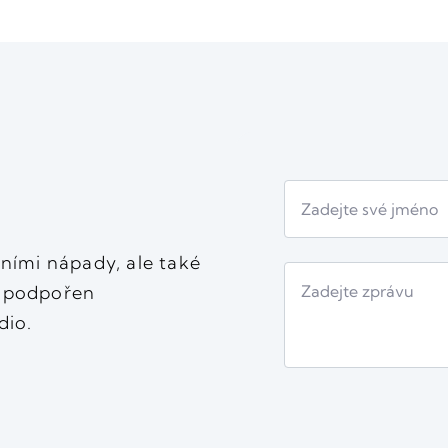
vními nápady, ale také
t podpořen
dio.