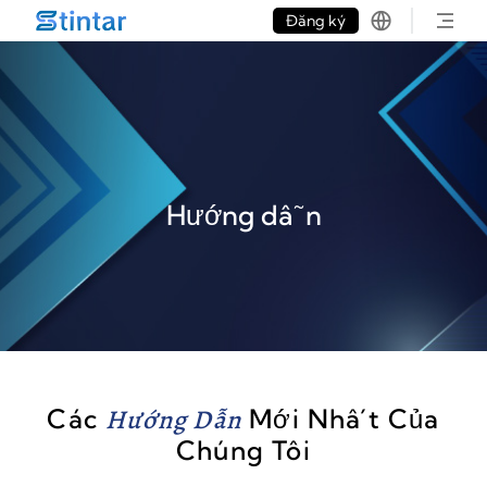
put google tag in file
Đăng ký
Hướng dẫn
Các
Hướng Dẫn
Mới Nhất Của
Chúng Tôi