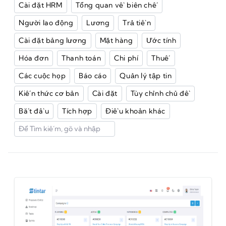
Cài đặt HRM
Tổng quan về biên chế
Người lao động
Lương
Trả tiền
Cài đặt bảng lương
Mặt hàng
Ước tính
Hóa đơn
Thanh toán
Chi phí
Thuế
Các cuộc họp
Báo cáo
Quản lý tập tin
Kiến thức cơ bản
Cài đặt
Tùy chỉnh chủ đề
Bắt đầu
Tích hợp
Điều khoản khác