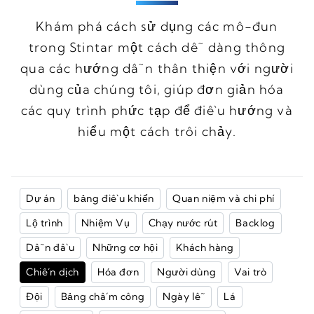
Khám phá cách sử dụng các mô-đun
trong Stintar một cách dễ dàng thông
qua các hướng dẫn thân thiện với người
dùng của chúng tôi, giúp đơn giản hóa
các quy trình phức tạp để điều hướng và
hiểu một cách trôi chảy.
Dự án
bảng điều khiển
Quan niệm và chi phí
Lộ trình
Nhiệm Vụ
Chạy nước rút
Backlog
Dẫn đầu
Những cơ hội
Khách hàng
Chiến dịch
Hóa đơn
Người dùng
Vai trò
Đội
Bảng chấm công
Ngày lễ
Lá