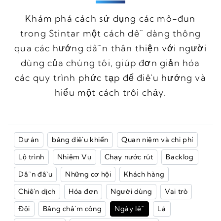
Khám phá cách sử dụng các mô-đun
trong Stintar một cách dễ dàng thông
qua các hướng dẫn thân thiện với người
dùng của chúng tôi, giúp đơn giản hóa
các quy trình phức tạp để điều hướng và
hiểu một cách trôi chảy.
Dự án
bảng điều khiển
Quan niệm và chi phí
Lộ trình
Nhiệm Vụ
Chạy nước rút
Backlog
Dẫn đầu
Những cơ hội
Khách hàng
Chiến dịch
Hóa đơn
Người dùng
Vai trò
Đội
Bảng chấm công
Ngày lễ
Lá