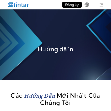
put google tag in file
Đăng ký
Hướng dẫn
Các
Hướng Dẫn
Mới Nhất Của
Chúng Tôi