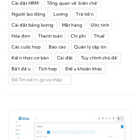
Cài đặt HRM
Tổng quan về biên chế
Người lao động
Lương
Trả tiền
Cài đặt bảng lương
Mặt hàng
Ước tính
Hóa đơn
Thanh toán
Chi phí
Thuế
Các cuộc họp
Báo cáo
Quản lý tập tin
Kiến thức cơ bản
Cài đặt
Tùy chỉnh chủ đề
Bắt đầu
Tích hợp
Điều khoản khác