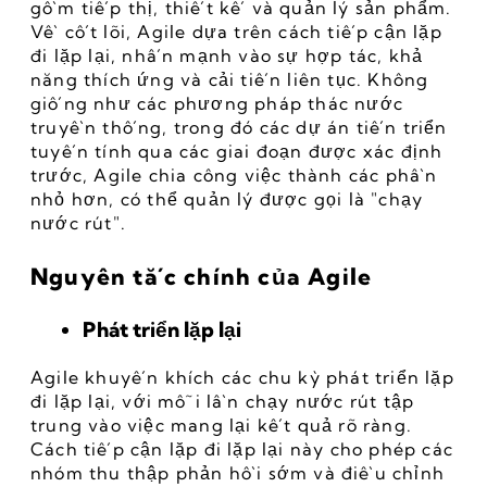
gồm tiếp thị, thiết kế và quản lý sản phẩm. 
Về cốt lõi, Agile dựa trên cách tiếp cận lặp 
đi lặp lại, nhấn mạnh vào sự hợp tác, khả 
năng thích ứng và cải tiến liên tục. Không 
giống như các phương pháp thác nước 
truyền thống, trong đó các dự án tiến triển 
tuyến tính qua các giai đoạn được xác định 
trước, Agile chia công việc thành các phần 
nhỏ hơn, có thể quản lý được gọi là "chạy 
nước rút".
Nguyên tắc chính của Agile
Phát triển lặp lại
Agile khuyến khích các chu kỳ phát triển lặp 
đi lặp lại, với mỗi lần chạy nước rút tập 
trung vào việc mang lại kết quả rõ ràng. 
Cách tiếp cận lặp đi lặp lại này cho phép các 
nhóm thu thập phản hồi sớm và điều chỉnh 