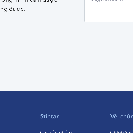
ờng được.
Stintar
Về chún
Các sản phẩm
Chính Sác