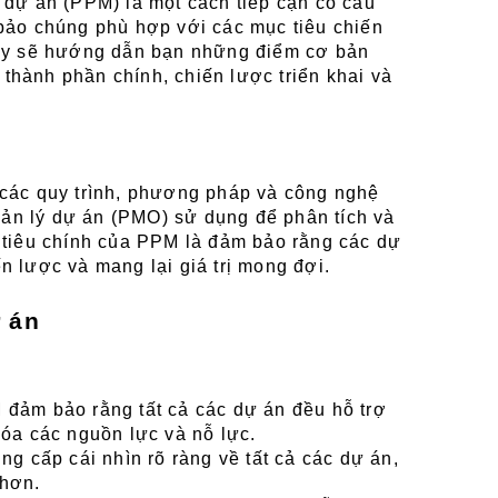
 dự án (PPM) là một cách tiếp cận có cấu 
bảo chúng phù hợp với các mục tiêu chiến 
này sẽ hướng dẫn bạn những điểm cơ bản 
hành phần chính, chiến lược triển khai và 
 các quy trình, phương pháp và công nghệ 
ản lý dự án (PMO) sử dụng để phân tích và 
 tiêu chính của PPM là đảm bảo rằng các dự 
n lược và mang lại giá trị mong đợi.
 án
 đảm bảo rằng tất cả các dự án đều hỗ trợ 
hóa các nguồn lực và nỗ lực.
ng cấp cái nhìn rõ ràng về tất cả các dự án, 
 hơn.