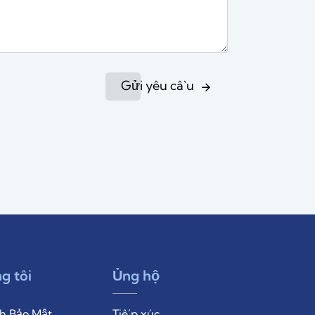
Gửi yêu cầu
g tôi
Ủng hộ
h Bảo Mật
Tiếp xúc