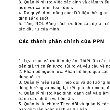
3. Quản lý rủi ro: Việc xác định và giảm thiểu
hơn với cái nhìn toàn diện.
4. Ra quyết định nâng cao: Dữ liệu thời gian t
định sáng suốt.
5. Tăng ROI: Bằng cách ưu tiên các dự án có gi
tức đầu tư của mình.
Các thành phần chính của PPM
1. Lựa chọn và ưu tiên dự án: Thiết lập các t
trên giá trị chiến lược, rủi ro và yêu cầu về
2. Phân bổ nguồn lực: Phân bổ hiệu quả các
dụng tối ưu.
3. Quản lý hiệu suất: Theo dõi và đo lường h
đúng hướng và mang lại kết quả như mong đ
4. Quản lý rủi ro: Xác định, đánh giá và giảm 
tránh các nhiệm vụ tiềm ẩn.
5. Quản lý tài chính: Theo dõi và quản lý các
bao gồm lập ngân sách và dự báo.