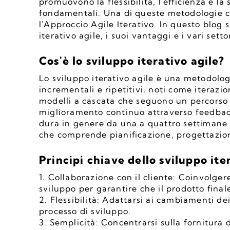
promuovono la flessibilità, l'efficienza e la
fondamentali. Una di queste metodologie che
l'Approccio Agile Iterativo. In questo blog 
iterativo agile, i suoi vantaggi e i vari sett
Cos'è lo sviluppo iterativo agile?
Lo sviluppo iterativo agile è una metodologi
incrementali e ripetitivi, noti come iterazion
modelli a cascata che seguono un percorso l
miglioramento continuo attraverso feedback
dura in genere da una a quattro settimane 
che comprende pianificazione, progettazione
Principi chiave dello sviluppo ite
1. Collaborazione con il cliente: Coinvolgere 
sviluppo per garantire che il prodotto finale
2. Flessibilità: Adattarsi ai cambiamenti dei
processo di sviluppo.
3. Semplicità: Concentrarsi sulla fornitura 