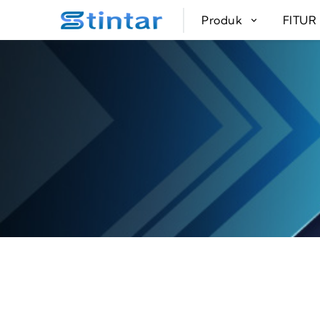
put google tag in file
Produk
FITU