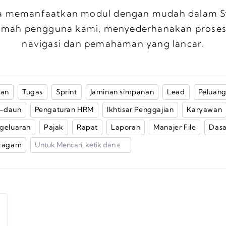
a memanfaatkan modul dengan mudah dalam St
amah pengguna kami, menyederhanakan proses
navigasi dan pemahaman yang lancar.
lan
Tugas
Sprint
Jaminan simpanan
Lead
Peluan
-daun
Pengaturan HRM
Ikhtisar Penggajian
Karyawan
geluaran
Pajak
Rapat
Laporan
Manajer File
Dasa
 ragam