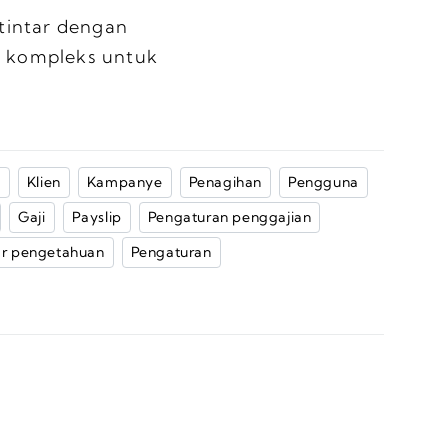
intar dengan
 kompleks untuk
g
Klien
Kampanye
Penagihan
Pengguna
Gaji
Payslip
Pengaturan penggajian
r pengetahuan
Pengaturan