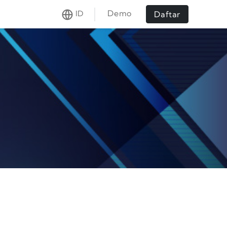
Demo
ID
Daftar