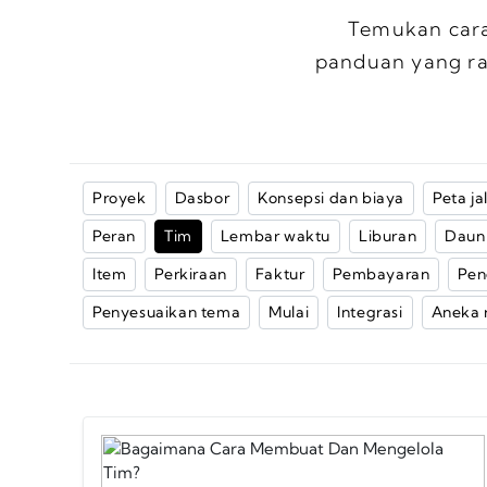
Temukan car
panduan yang r
Proyek
Dasbor
Konsepsi dan biaya
Peta ja
Peran
Tim
Lembar waktu
Liburan
Daun
Item
Perkiraan
Faktur
Pembayaran
Pen
Penyesuaikan tema
Mulai
Integrasi
Aneka