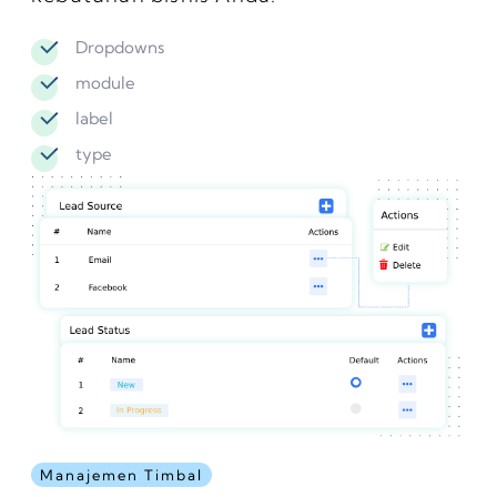
Dropdowns
module
label
type
Manajemen Timbal