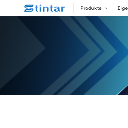
put google tag in file
Produkte
Eig