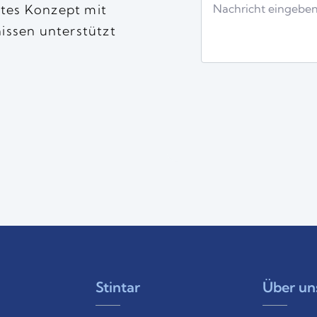
ntes Konzept mit
issen unterstützt
Stintar
Über un