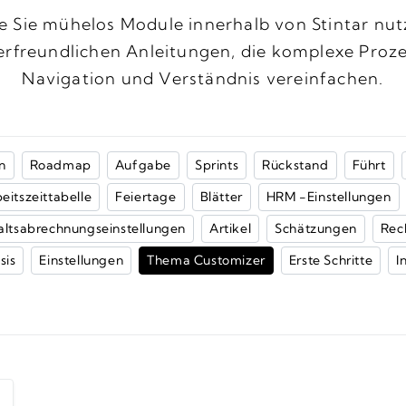
ie Sie mühelos Module innerhalb von Stintar nu
rfreundlichen Anleitungen, die komplexe Proze
Navigation und Verständnis vereinfachen.
n
Roadmap
Aufgabe
Sprints
Rückstand
Führt
eitszeittabelle
Feiertage
Blätter
HRM -Einstellungen
ltsabrechnungseinstellungen
Artikel
Schätzungen
Rec
sis
Einstellungen
Thema Customizer
Erste Schritte
I