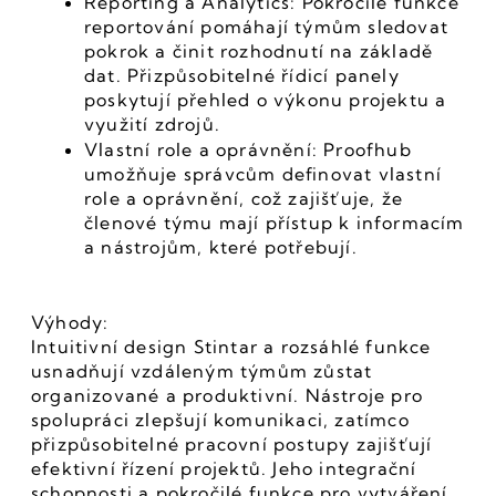
Reporting a Analytics: Pokročilé funkce 
reportování pomáhají týmům sledovat 
pokrok a činit rozhodnutí na základě 
dat. Přizpůsobitelné řídicí panely 
poskytují přehled o výkonu projektu a 
využití zdrojů.
Vlastní role a oprávnění: Proofhub 
umožňuje správcům definovat vlastní 
role a oprávnění, což zajišťuje, že 
členové týmu mají přístup k informacím 
a nástrojům, které potřebují.
Výhody:
Intuitivní design Stintar a rozsáhlé funkce 
usnadňují vzdáleným týmům zůstat 
organizované a produktivní. Nástroje pro 
spolupráci zlepšují komunikaci, zatímco 
přizpůsobitelné pracovní postupy zajišťují 
efektivní řízení projektů. Jeho integrační 
schopnosti a pokročilé funkce pro vytváření 