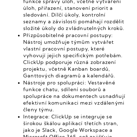
funkce správy úloh, včetně vytváření 
úloh, přiřazení, stanovení priorit a 
sledování. Dílčí úkoly, kontrolní 
seznamy a závislosti pomáhají rozdělit 
složité úkoly do zvládnutelných kroků.
Přizpůsobitelné pracovní postupy: 
Nástroj umožňuje týmům vytvářet 
vlastní pracovní postupy, které 
vyhovují jejich specifickým potřebám. 
ClickUp podporuje různá zobrazení 
projektu, včetně Kanban boardů, 
Ganttových diagramů a kalendářů.
Nástroje pro spolupráci: Vestavěné 
funkce chatu, sdílení souborů a 
spolupráce na dokumentech usnadňují 
efektivní komunikaci mezi vzdálenými 
členy týmu.
Integrace: ClickUp se integruje se 
širokou škálou aplikací třetích stran, 
jako je Slack, Google Workspace a 
Microsoft Office 365, což zajišťuje 