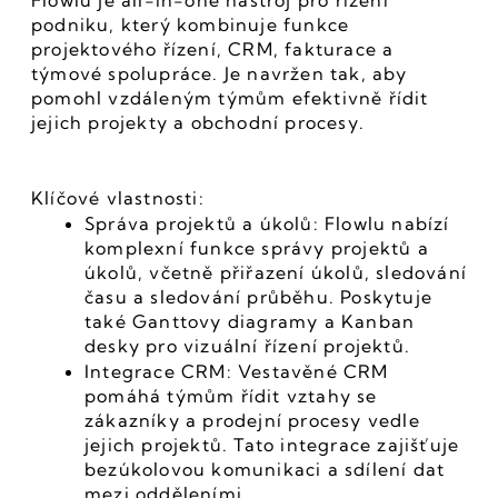
Flowlu je all-in-one nástroj pro řízení 
podniku, který kombinuje funkce 
projektového řízení, CRM, fakturace a 
týmové spolupráce. Je navržen tak, aby 
pomohl vzdáleným týmům efektivně řídit 
jejich projekty a obchodní procesy.
Klíčové vlastnosti:
Správa projektů a úkolů: Flowlu nabízí 
komplexní funkce správy projektů a 
úkolů, včetně přiřazení úkolů, sledování 
času a sledování průběhu. Poskytuje 
také Ganttovy diagramy a Kanban 
desky pro vizuální řízení projektů.
Integrace CRM: Vestavěné CRM 
pomáhá týmům řídit vztahy se 
zákazníky a prodejní procesy vedle 
jejich projektů. Tato integrace zajišťuje 
bezúkolovou komunikaci a sdílení dat 
mezi odděleními.