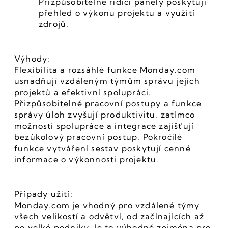
Přizpůsobitelné řídicí panely poskytují 
přehled o výkonu projektu a využití 
zdrojů.
Výhody:
Flexibilita a rozsáhlé funkce Monday.com 
usnadňují vzdáleným týmům správu jejich 
projektů a efektivní spolupráci. 
Přizpůsobitelné pracovní postupy a funkce 
správy úloh zvyšují produktivitu, zatímco 
možnosti spolupráce a integrace zajišťují 
bezúkolový pracovní postup. Pokročilé 
funkce vytváření sestav poskytují cenné 
informace o výkonnosti projektu.
Případy užití:
Monday.com je vhodný pro vzdálené týmy 
všech velikostí a odvětví, od začínajících až 
po velké podniky. Je to výhodné zejména pro 