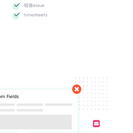
链接essue
timesheets