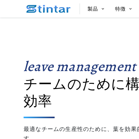
put google tag in file
製品
特徴
leave managemen
チームのために
効率
最適なチームの生産性のために、葉を効果
す。