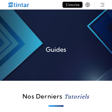
put google tag in file
S'inscrire
Guides
Nos Derniers
Tutoriels