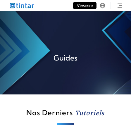
put google tag in file
S'inscrire
Guides
Nos Derniers
Tutoriels