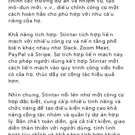
chỉnh các trường dự án và nhiệm vụ, tạo 
mô-đun mới, v.v., điều chỉnh công cụ một 
cách hoàn hảo cho phù hợp với nhu cầu 
riêng của họ.
Khả năng tích hợp: Stintar tích hợp liền 
mạch với nhiều công cụ và nền tảng phổ 
biến khác nhau như Slack, Zoom Meet, 
PayPal và Stripe. Sự tích hợp liền mạch này 
cho phép người dùng kết hợp Stintar một 
cách liền mạch vào quy trình công việc hiện 
có của họ, thúc đẩy sự cộng tác hiệu quả 
hơn.
Nhìn chung, Stintar nổi lên như một công cụ 
họp đặc biệt, cung cấp nhiều tính năng và 
chức năng để tạo điều kiện nâng cao khả 
năng cộng tác nhóm và quản lý dự án hợp 
lý. Bản chất toàn diện, giá cả tiết kiệm, giao 
diện thân thiện với người dùng, tính linh 
hoạt tùy chỉnh và khả năng tích hợp khiến 