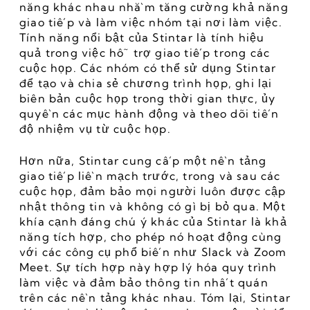
năng khác nhau nhằm tăng cường khả năng 
giao tiếp và làm việc nhóm tại nơi làm việc. 
Tính năng nổi bật của Stintar là tính hiệu 
quả trong việc hỗ trợ giao tiếp trong các 
cuộc họp. Các nhóm có thể sử dụng Stintar 
để tạo và chia sẻ chương trình họp, ghi lại 
biên bản cuộc họp trong thời gian thực, ủy 
quyền các mục hành động và theo dõi tiến 
độ nhiệm vụ từ cuộc họp.
Hơn nữa, Stintar cung cấp một nền tảng 
giao tiếp liền mạch trước, trong và sau các 
cuộc họp, đảm bảo mọi người luôn được cập 
nhật thông tin và không có gì bị bỏ qua. Một 
khía cạnh đáng chú ý khác của Stintar là khả 
năng tích hợp, cho phép nó hoạt động cùng 
với các công cụ phổ biến như Slack và Zoom 
Meet. Sự tích hợp này hợp lý hóa quy trình 
làm việc và đảm bảo thông tin nhất quán 
trên các nền tảng khác nhau. Tóm lại, Stintar 