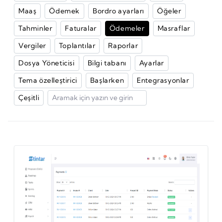
Maaş
Ödemek
Bordro ayarları
Öğeler
Tahminler
Faturalar
Ödemeler
Masraflar
Vergiler
Toplantılar
Raporlar
Dosya Yöneticisi
Bilgi tabanı
Ayarlar
Tema özelleştirici
Başlarken
Entegrasyonlar
Çeşitli