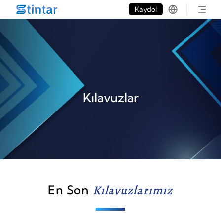
put google tag in file
Kaydol
Kılavuzlar
En Son
Kılavuzlarımız