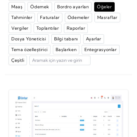
Maaş
Ödemek
Bordro ayarları
Öğeler
Tahminler
Faturalar
Ödemeler
Masraflar
Vergiler
Toplantılar
Raporlar
Dosya Yöneticisi
Bilgi tabanı
Ayarlar
Tema özelleştirici
Başlarken
Entegrasyonlar
Çeşitli