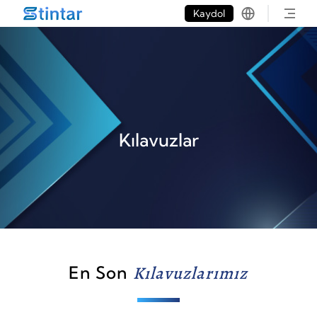
put google tag in file
Kaydol
Kılavuzlar
En Son
Kılavuzlarımız